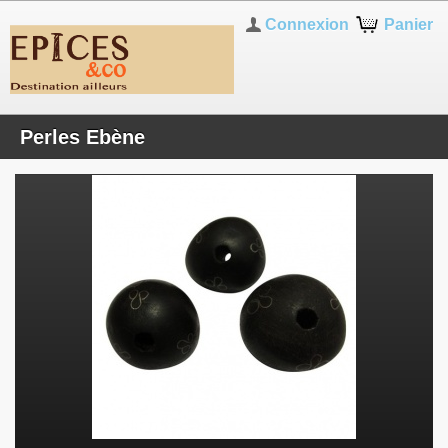
Connexion
Panier
Perles Ebène