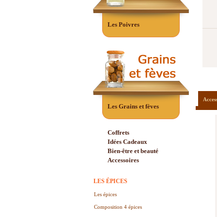
Les Poivres
Acces
Les Grains et fèves
Coffrets
Idées Cadeaux
Bien-être et beauté
Accessoires
LES ÉPICES
Les épices
Composition 4 épices