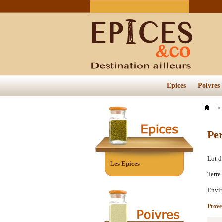
Epices
Poivres
>
Per
Lot d
Les Epices
Terre
Envi
Prove