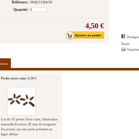
Référence :
PERLTCBAON
Quantité :
4,50 €
Partage
Tweet
Imprim
soires
Perles terre cuite
3,50 €
Lot de 10 perles Terre cuite, fabrication
manuelle Environ 26 mm de longueur
En promo car une perle présente un
léger défaut