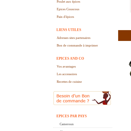
Poulet aux épices
Epices Couscous
Pain d'épices
LIENS UTILES
Adresses sites partenaires
Bon de commande à imprimer
EPICES AND CO
Vos avantages
Les accessoires
Recettes de cuisine
EPICES PAR PAYS
Cameroun