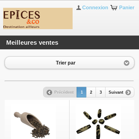
Connexion
Panier
Meilleures ventes
Trier par
Précédent
1
2
3
Suivant