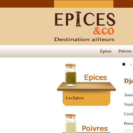
Epices
Poivres
>
Dj
Aman
Les Epices
Vendu
Ceuil
Prov