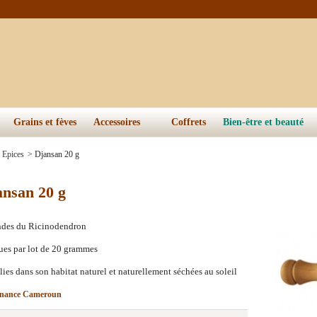
Grains et fèves
Accessoires
Coffrets
Bien-être et beauté
Epices
>
Djansan 20 g
ansan 20 g
des du
Ricinodendron
es par lot de 20 grammes
lies dans son habitat naturel et naturellement séchées au soleil
enance Cameroun