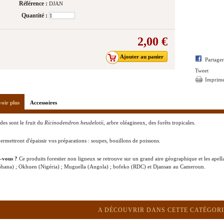
Référence :
DJAN
Quantité :
2,00 €
Partage
Tweet
Imprim
voir plus
Accessoires
es sont le fruit du
Ricinodendron heudelotii
, arbre oléagineux, des forêts tropicales.
permettront d'épaissir vos préparations : soupes, bouillons de poissons.
z-vous ?
Ce produits forestier non ligneux se retrouve sur un grand aire géographique et les apella
Ghana) ; Okhuen (Nigéria) ; Muguella (Angola) ; bofeko (RDC) et Djansan au Cameroun.
A DÉCOUVRIR DANS CETTE CATÉGORI