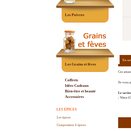
Les Poivres
En sa
Les Grains et fèves
Ces amand
Coffrets
Ils vous 
Idées Cadeaux
Bien-être et beauté
Le savie
Accessoires
; Wana (
LES ÉPICES
Les épices
Composition 4 épices