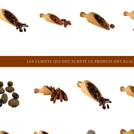
LES CLIENTS QUI ONT ACHETÉ CE PRODUIT ONT ÉGAL