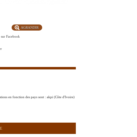
AGRANDIR
r sur Facebook
er
tions en fonction des pays sont : akpi (Côte d'Ivoire)
E