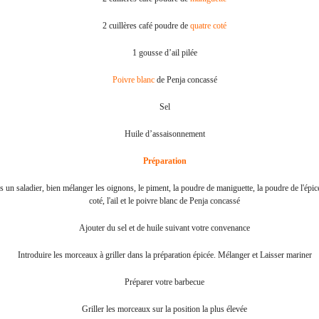
2 cuillères café poudre de
quatre coté
1 gousse d’ail pilée
Poivre blanc
de Penja concassé
Sel
Huile d’assaisonnement
Préparation
 un saladier, bien mélanger les oignons, le piment, la poudre de maniguette, la poudre de l'épic
coté, l'ail et le poivre blanc de Penja concassé
Ajouter du sel et de huile suivant votre convenance
Introduire les morceaux à griller dans la préparation épicée. Mélanger et Laisser mariner
Préparer votre barbecue
Griller les morceaux sur la position la plus élevée