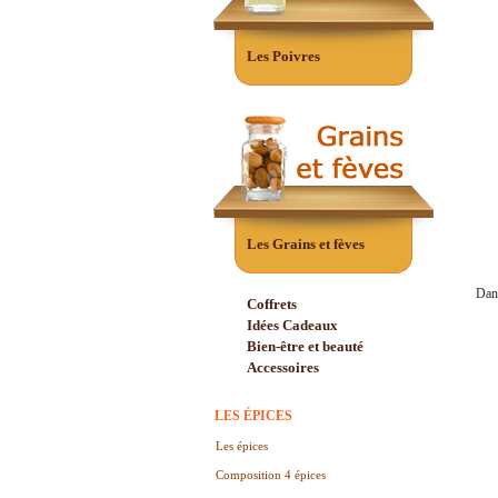
Les Poivres
Les Grains et fèves
Dans
Coffrets
Idées Cadeaux
Bien-être et beauté
Accessoires
LES ÉPICES
Les épices
Composition 4 épices