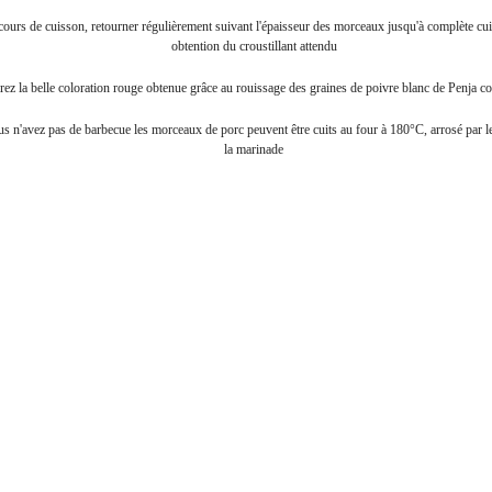
cours de cuisson, retourner régulièrement suivant l'épaisseur des morceaux jusqu'à complète cui
obtention du croustillant attendu
ez la belle coloration rouge obtenue grâce au rouissage des graines de poivre blanc de Penja c
us n'avez pas de barbecue les morceaux de porc peuvent être cuits au four à 180°C, arrosé par le
la marinade