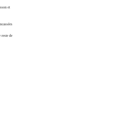
sson et
oncassées
 reste de