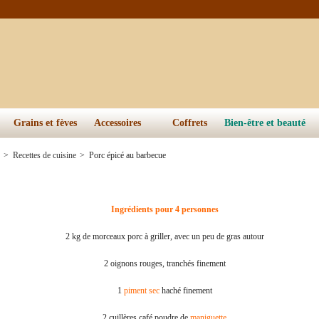
Grains et fèves
Accessoires
Coffrets
Bien-être et beauté
>
Recettes de cuisine
>
Porc épicé au barbecue
Ingrédients pour 4 personnes
2 kg de morceaux porc à griller, avec un peu de gras autour
2 oignons rouges, tranchés finement
1
piment sec
haché finement
2 cuillères café poudre de
maniguette